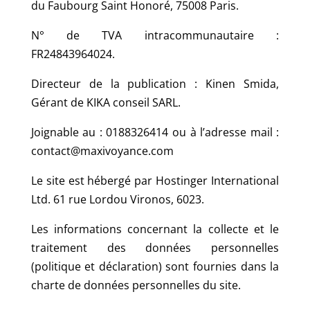
Hacklink Panel
du Faubourg Saint Honoré, 75008 Paris.
Hacklink panel
N° de TVA intracommunautaire :
FR24843964024.
Hacklink panel
Hacklink panel
Directeur de la publication : Kinen Smida,
Gérant de KIKA conseil SARL.
Hacklink satın al
Hacklink satın al
Joignable au : 0188326414 ou à l’adresse mail :
contact@maxivoyance.com
Hacklink Panel
Le site est hébergé par Hostinger International
Hacklink panel
Ltd. 61 rue Lordou Vironos, 6023.
Hacklink panel
Les informations concernant la collecte et le
Hacklink Panel
traitement des données personnelles
Hacklink panel
(politique et déclaration) sont fournies dans la
Hacklink panel
charte de données personnelles du site.
Hacklink panel