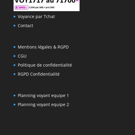
Hacklink
Voyance par Tchat
Buy Hacklink
Contact
Hacklink
Hacklink
Mentions légales & RGPD
Hacklink satın al
CGU
Hacklink panel
Politique de confidentialité
RGPD Confidentialité
Hacklink panel
Hacklink panel
Planning voyant equipe 1
Hacklink panel
Planning voyant equipe 2
Hacklink panel
Hacklink panel
Hacklink panel