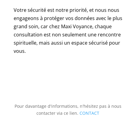
Votre sécurité est notre priorité, et nous nous
Hacklink panel
engageons à protéger vos données avec le plus
Hacklink panel
grand soin, car chez Maxi Voyance, chaque
Hacklink panel
consultation est non seulement une rencontre
spirituelle, mais aussi un espace sécurisé pour
Hacklink Panel
vous.
Illuminati
Hacklink
Hacklink Panel
Hacklink
Hacklink panel
Pour davantage d'informations, n'hésitez pas à nous
Hacklink Panel
contacter via ce lien.
CONTACT
Hacklink Panel
Hacklink Panel