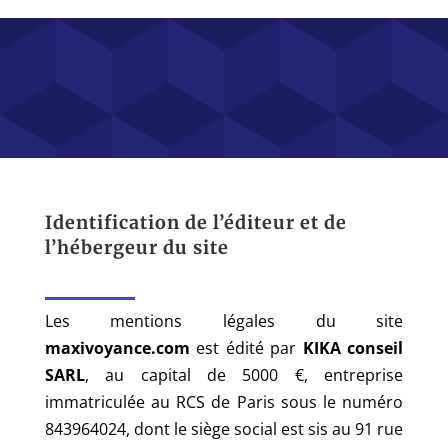
Hacklink panel
Hacklink panel
Hacklink Panel
Hacklink panel
Hacklink Panel
Hacklink panel
Identification de l’éditeur et de
Hacklink panel
l’hébergeur du site
Hacklink panel
Hacklink Panel
Les mentions légales du site
Hacklink panel
maxivoyance.com
est édité par
KIKA conseil
SARL
, au capital de 5000 €, entreprise
Hacklink panel
immatriculée au RCS de Paris sous le numéro
Hacklink Panel
843964024, dont le siège social est sis au 91 rue