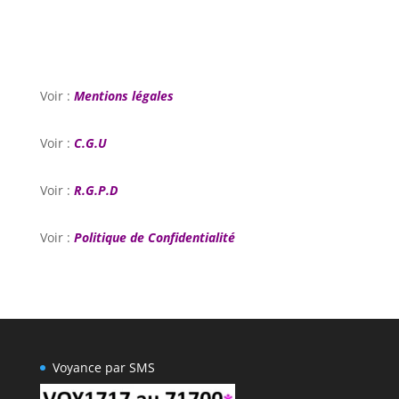
Masal Oku
Hacklink
Hacklink panel
Voir :
Mentions légales
Hacklink panel
Voir :
C.G.U
Hacklink panel
Hacklink Panel
Voir :
R.G.P.D
Hacklink
Voir :
Politique de Confidentialité
Hacklink
Hacklink
Hacklink panel
Hacklink panel
Voyance par SMS
Hacklink