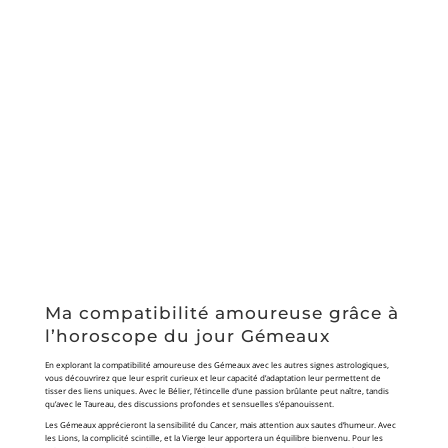
Ma compatibilité amoureuse grâce à
l’horoscope du jour Gémeaux
En explorant la compatibilité amoureuse des Gémeaux avec les autres signes astrologiques,
vous découvrirez que leur esprit curieux et leur capacité d’adaptation leur permettent de
tisser des liens uniques. Avec le Bélier, l’étincelle d’une passion brûlante peut naître, tandis
qu’avec le Taureau, des discussions profondes et sensuelles s’épanouissent.
Les Gémeaux apprécieront la sensibilité du Cancer, mais attention aux sautes d’humeur. Avec
les Lions, la complicité scintille, et la Vierge leur apportera un équilibre bienvenu. Pour les