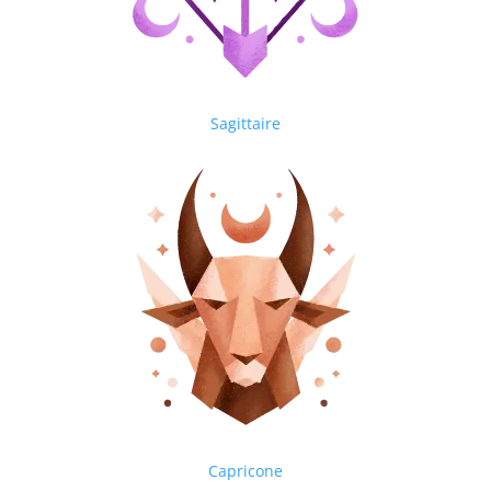
ols
Sagittaire
Capricone